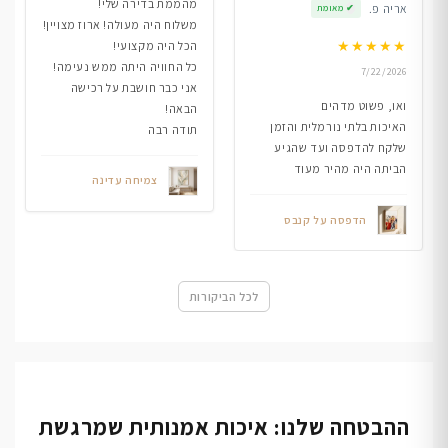
מהממת בדירה שלי!
אריה פ.
✔
מאומת
משלוח היה מעולה! ארוז מצויין!
★
★
★
★
★
הכל היה מקצועי!
כל החוויה היתה ממש נעימה!
7/22/2026
אני כבר חושבת על רכישה
ואו, פשוט מדהים
הבאה!
האיכות בלתי נורמלית והזמן
תודה רבה
שלקח להדפסה ועד שהגיע
הביתה היה מהיר מעוד
צמיחה עדינה
הדפסה על קנבס
לכל הביקורות
ההבטחה שלנו: איכות אמנותית שמרגשת