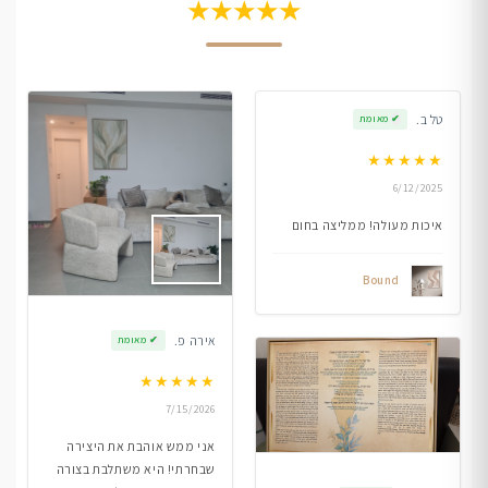
★★★★★
טל ב.
✔
מאומת
★
★
★
★
★
6/12/2025
איכות מעולה! ממליצה בחום
Bound
אירה פ.
✔
מאומת
★
★
★
★
★
7/15/2026
אני ממש אוהבת את היצירה
שבחרתי! היא משתלבת בצורה