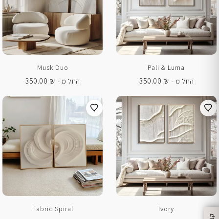
Musk Duo
Pali & Luma
350.00
₪
350.00
₪
החל מ -
החל מ -
Fabric Spiral
Ivory