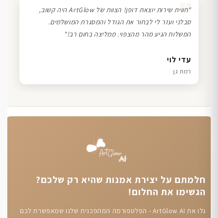
❞
"חווית שירות יוצאת דופן! הצוות של ArtGlow היה קשוב,
סבלני ועזר לי לבחור את הגודל והמסגרת המושלמים.
המשלוח הגיע מהר מהצפוי. ממליצה בחום רב!"
דנה גל
שרון כהן
ליאת ויוסי מ.
עדי לוי
חיפה
תל אביב
הוד השרון
רמת גן
חלמתם על יצירת אמנות שהיא רק שלכם?
הגשימו את החלום!
גלו את ArtGlow AI - הפלטפורמה המהפכנית שלנו שמאפשרת לכם