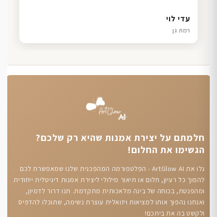
דנה גל
שרון כהן
ליאת ויוסי מ.
עדי לוי
חיפה
תל אביב
הוד השרון
רמת גן
חלמתם על יצירת אמנות שהיא רק שלכם?
הגשימו את החלום!
גלו את ArtGlow AI - הפלטפורמה המהפכנית שלנו שמאפשרת לכם
להפוך כל רעיון, חלום או תיאור מילולי ליצירת אמנות דיגיטלית ייחודית
ומהפנטת, בכוחה של בינה מלאכותית מתקדמת. תנו דרור לדמיון,
ואנחנו נהפוך אותו למציאות ויזואלית עוצרת נשימה, שתוכלו להדפיס
ולקשט בה את ביתכם!