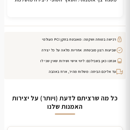
רכישה בטוחה ושקטה: מאובטח בתקן PCI העולמי
שביעות רצון מובטחת: אחריות מלאה על כל יצירה
אנחנו כאן בשבילכם: ליווי אישי ושירות שאין שני לו
עד אליכם הביתה: משלוח מהיר, ארוז באהבה
כל מה שרציתם לדעת (ויותר) על יצירות
האמנות שלנו