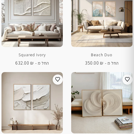
Squared Ivory
Beach Duo
632.00
₪
350.00
₪
החל מ -
החל מ -