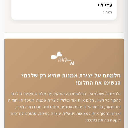
דנה גל
שרון כהן
ליאת ויוסי מ.
עדי לוי
חיפה
תל אביב
הוד השרון
רמת גן
חלמתם על יצירת אמנות שהיא רק שלכם?
הגשימו את החלום!
גלו את ArtGlow AI - הפלטפורמה המהפכנית שלנו שמאפשרת לכם
להפוך כל רעיון, חלום או תיאור מילולי ליצירת אמנות דיגיטלית ייחודית
ומהפנטת, בכוחה של בינה מלאכותית מתקדמת. תנו דרור לדמיון,
ואנחנו נהפוך אותו למציאות ויזואלית עוצרת נשימה, שתוכלו להדפיס
ולקשט בה את ביתכם!