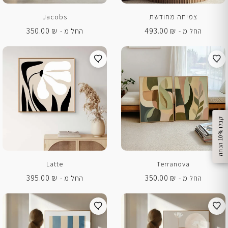
צמיחה מחודשת
Jacobs
350.00
₪
493.00
₪
החל מ -
החל מ -
%
ק
ב
ל
ו
1
0
ה
נ
ח
ה
Latte
Terranova
395.00
₪
350.00
₪
החל מ -
החל מ -