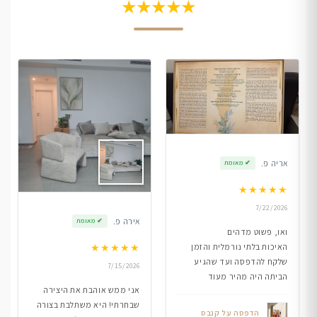
★★★★★
אריה פ.
✔
מאומת
★
★
★
★
★
7/22/2026
אירה פ.
✔
מאומת
ואו, פשוט מדהים
★
★
★
★
★
האיכות בלתי נורמלית והזמן
שלקח להדפסה ועד שהגיע
7/15/2026
הביתה היה מהיר מעוד
אני ממש אוהבת את היצירה
שבחרתי! היא משתלבת בצורה
הדפסה על קנבס