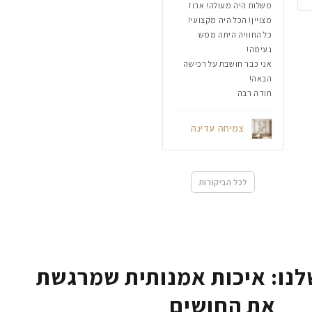
משלוח היה מעולה! ארוז
מצויין! הכל היה מקצועי!
כל החוויה היתה ממש
נעימה!
אני כבר חושבת על רכישה
הבאה!
תודה רבה
צמיחה עדינה
לכל הביקורות
נו: איכות אמנותית שמרגשת
את החושים