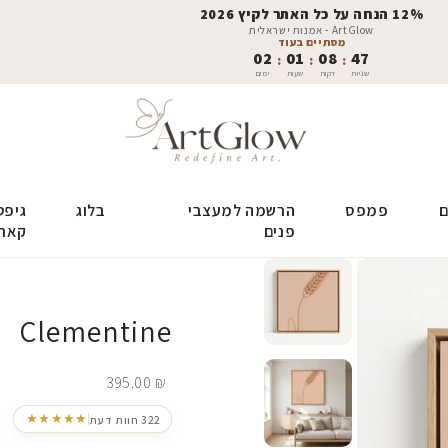
12% הנחה על כל האתר לקיץ 2026
ArtGlow - אמנות ישראלית
מסתיים בעוד
02
01
08
45
:
:
:
שניות
דקות
שעות
ימים
ם
פמפס
הרשמה למעצבי
בלוג
גיפט
פנים
קאר
Clementine
395.00
₪
★★★★★
322 חוות דעת