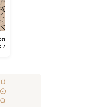
מסג
ליצ