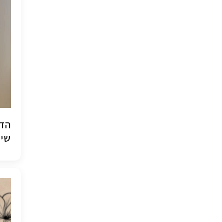
הדפ
שיש