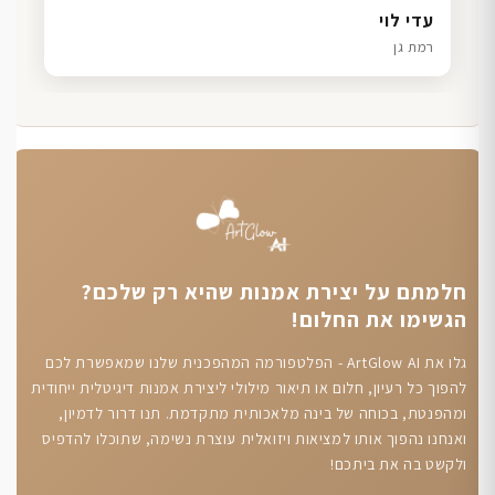
דנה גל
שרון כהן
ליאת ויוסי מ.
עדי לוי
חיפה
תל אביב
הוד השרון
רמת גן
חלמתם על יצירת אמנות שהיא רק שלכם?
הגשימו את החלום!
גלו את ArtGlow AI - הפלטפורמה המהפכנית שלנו שמאפשרת לכם
להפוך כל רעיון, חלום או תיאור מילולי ליצירת אמנות דיגיטלית ייחודית
ומהפנטת, בכוחה של בינה מלאכותית מתקדמת. תנו דרור לדמיון,
ואנחנו נהפוך אותו למציאות ויזואלית עוצרת נשימה, שתוכלו להדפיס
ולקשט בה את ביתכם!