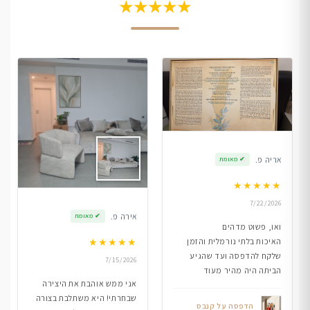
★★★★★
אריה פ.
✔
מאומת
★
★
★
★
★
7/22/2026
אירה פ.
✔
מאומת
ואו, פשוט מדהים
★
★
★
★
★
האיכות בלתי נורמלית והזמן
שלקח להדפסה ועד שהגיע
7/15/2026
הביתה היה מהיר מעוד
אני ממש אוהבת את היצירה
שבחרתי! היא משתלבת בצורה
הדפסה על קנבס