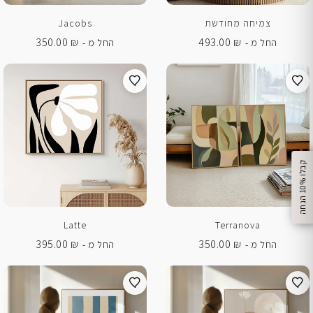
צמיחה מחודשת
Jacobs
350.00
₪
493.00
₪
החל מ -
החל מ -
%
ק
ב
ל
ו
1
0
ה
נ
ח
ה
Latte
Terranova
395.00
₪
350.00
₪
החל מ -
החל מ -