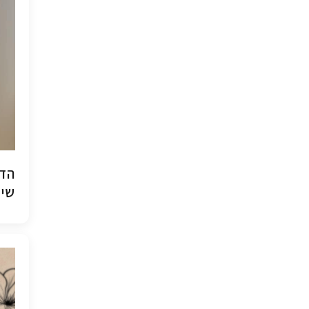
הדפ
שיש