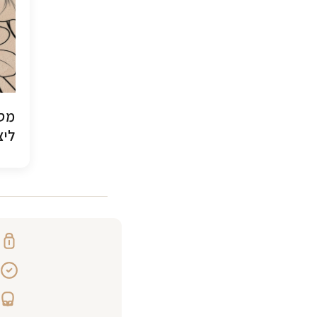
מסג
ליצ