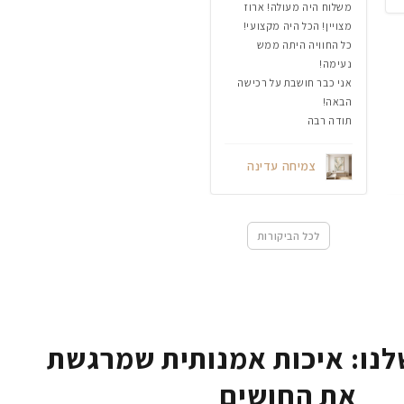
משלוח היה מעולה! ארוז
מצויין! הכל היה מקצועי!
כל החוויה היתה ממש
נעימה!
אני כבר חושבת על רכישה
הבאה!
תודה רבה
צמיחה עדינה
לכל הביקורות
נו: איכות אמנותית שמרגשת
את החושים