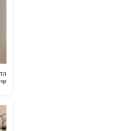
הדפ
שיש