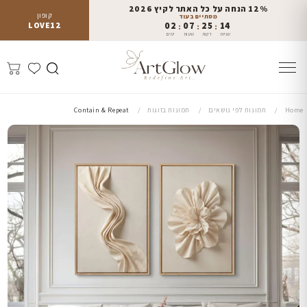
12% הנחה על כל האתר לקיץ 2026
קופון
מסתיים בעוד
LOVE12
02
07
25
12
:
:
:
שניות
דקות
שעות
ימים
Home
תמונות לפי נושאים
תמונות בזוגות
Contain & Repeat