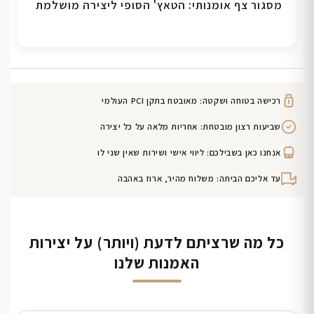
מסגור צף אומנותי: הטאץ' הסופי ליצירה מושלמת
רכישה בטוחה ושקטה: מאובטח בתקן PCI העולמי
שביעות רצון מובטחת: אחריות מלאה על כל יצירה
אנחנו כאן בשבילכם: ליווי אישי ושירות שאין שני לו
עד אליכם הביתה: משלוח מהיר, ארוז באהבה
כל מה שרציתם לדעת (ויותר) על יצירות
האמנות שלנו