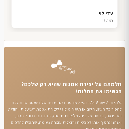
דנה גל
שרון כהן
ליאת ויוסי מ.
עדי לוי
חיפה
תל אביב
הוד השרון
רמת גן
חלמתם על יצירת אמנות שהיא רק שלכם?
הגשימו את החלום!
גלו את ArtGlow AI - הפלטפורמה המהפכנית שלנו שמאפשרת לכם
להפוך כל רעיון, חלום או תיאור מילולי ליצירת אמנות דיגיטלית ייחודית
ומהפנטת, בכוחה של בינה מלאכותית מתקדמת. תנו דרור לדמיון,
ואנחנו נהפוך אותו למציאות ויזואלית עוצרת נשימה, שתוכלו להדפיס
ולקשט בה את ביתכם!