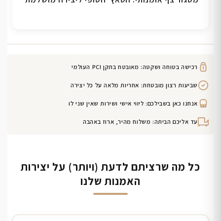
רכישה בטוחה ושקטה: מאובטח בתקן PCI העולמי
שביעות רצון מובטחת: אחריות מלאה על כל יצירה
אנחנו כאן בשבילכם: ליווי אישי ושירות שאין שני לו
עד אליכם הביתה: משלוח מהיר, ארוז באהבה
כל מה שרציתם לדעת (ויותר) על יצירות
האמנות שלנו