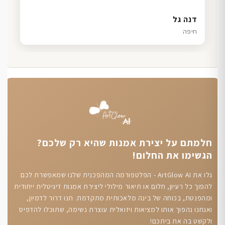
עדי לוי
שרון כהן
ליאת ויוסי מ.
דנה גל
רמת גן
תל אביב
הוד השרון
חיפה
חלמתם על יצירת אמנות שהיא רק שלכם?
הגשימו את החלום!
גלו את ArtGlow AI - הפלטפורמה המהפכנית שלנו שמאפשרת לכם
להפוך כל רעיון, חלום או תיאור מילולי ליצירת אמנות דיגיטלית ייחודית
ומהפנטת, בכוחה של בינה מלאכותית מתקדמת. תנו דרור לדמיון,
ואנחנו נהפוך אותו למציאות ויזואלית עוצרת נשימה, שתוכלו להדפיס
ולקשט בה את ביתכם!