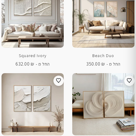
Squared Ivory
Beach Duo
632.00
₪
350.00
₪
החל מ -
החל מ -