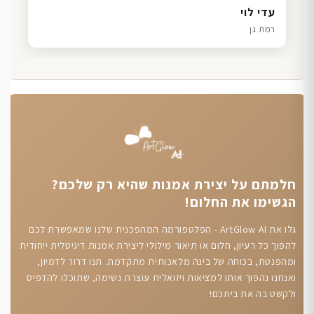
דנה גל
שרון כהן
ליאת ויוסי מ.
עדי לוי
חיפה
תל אביב
הוד השרון
רמת גן
חלמתם על יצירת אמנות שהיא רק שלכם?
הגשימו את החלום!
גלו את ArtGlow AI - הפלטפורמה המהפכנית שלנו שמאפשרת לכם
להפוך כל רעיון, חלום או תיאור מילולי ליצירת אמנות דיגיטלית ייחודית
ומהפנטת, בכוחה של בינה מלאכותית מתקדמת. תנו דרור לדמיון,
ואנחנו נהפוך אותו למציאות ויזואלית עוצרת נשימה, שתוכלו להדפיס
ולקשט בה את ביתכם!