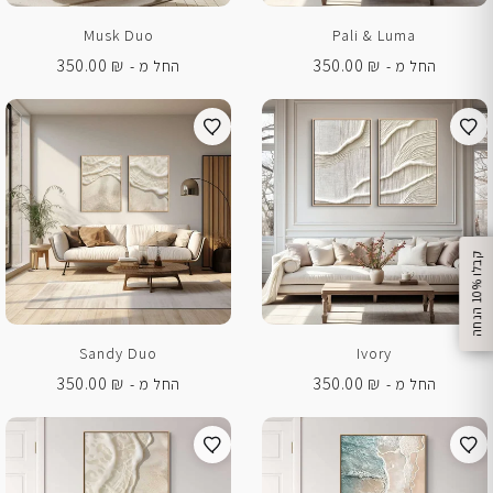
Musk Duo
Pali & Luma
350.00
₪
350.00
₪
החל מ -
החל מ -
%
ק
ב
ל
ו
1
0
ה
נ
ח
ה
Sandy Duo
Ivory
350.00
₪
350.00
₪
החל מ -
החל מ -