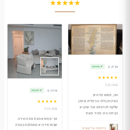
★★★★★
אריה פ.
✔
מאומת
★
★
★
★
★
7/22/2026
אירה פ.
✔
מאומת
ואו, פשוט מדהים
★
★
★
★
★
האיכות בלתי נורמלית והזמן
שלקח להדפסה ועד שהגיע
7/15/2026
הביתה היה מהיר מעוד
אני ממש אוהבת את היצירה
שבחרתי! היא משתלבת בצורה
הדפסה על קנבס