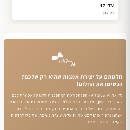
דנה גל
שרון כהן
ליאת ויוסי מ.
עדי לוי
חיפה
תל אביב
הוד השרון
רמת גן
חלמתם על יצירת אמנות שהיא רק שלכם?
הגשימו את החלום!
גלו את ArtGlow AI - הפלטפורמה המהפכנית שלנו שמאפשרת לכם
להפוך כל רעיון, חלום או תיאור מילולי ליצירת אמנות דיגיטלית ייחודית
ומהפנטת, בכוחה של בינה מלאכותית מתקדמת. תנו דרור לדמיון,
ואנחנו נהפוך אותו למציאות ויזואלית עוצרת נשימה, שתוכלו להדפיס
ולקשט בה את ביתכם!