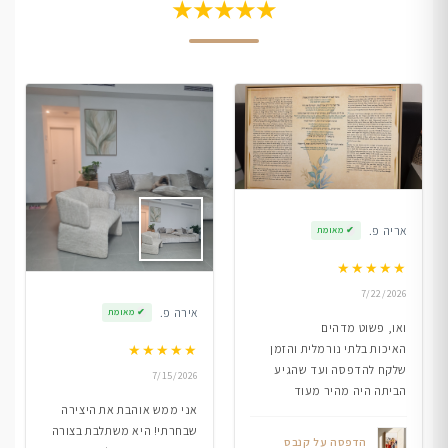
★★★★★
אריה פ.
✔
מאומת
★
★
★
★
★
7/22/2026
אירה פ.
✔
מאומת
ואו, פשוט מדהים
★
★
★
★
★
האיכות בלתי נורמלית והזמן
שלקח להדפסה ועד שהגיע
7/15/2026
הביתה היה מהיר מעוד
אני ממש אוהבת את היצירה
שבחרתי! היא משתלבת בצורה
הדפסה על קנבס