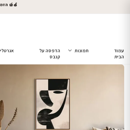
🍎🍯 הזמינו
עמוד
תמונות
הדפסה על
אגרטלי
הבית
קנבס