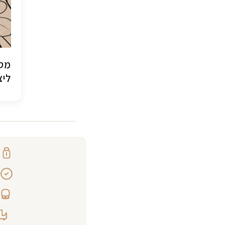
מסג
ליצ