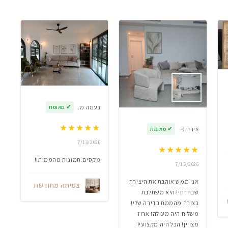
נעמה מ.
✔
מאומת
★
★
★
★
★
אירה פ.
✔
מאומת
7/13/2026
★
★
★
★
★
מקסים.תמונות מהממות!!
7/15/2026
אני ממש אוהבת את היצירה
צמיחה מחודשת
שבחרתי! היא משתלבת
בצורה מהממת בדירה שלי!
משלוח היה מעולה! ארוז
מצויין! הכל היה מקצועי!