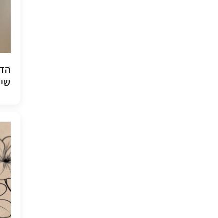
הדפ
שיש