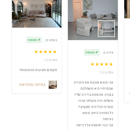
נעמה מ.
✔
מאומת
★
★
★
★
★
אירה פ.
✔
מאומת
7/13/2026
★
★
★
★
★
מקסים.תמונות מהממות!!
7/15/2026
אני ממש אוהבת את היצירה
צמיחה מחודשת
שבחרתי! היא משתלבת
בצורה מהממת בדירה שלי!
משלוח היה מעולה! ארוז
מצויין! הכל היה מקצועי!
כל החוויה היתה ממש
נעימה!
אני כבר חושבת על רכישה