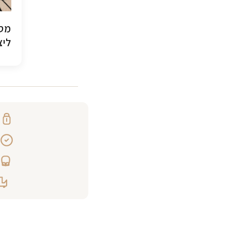
מסג
ליצ