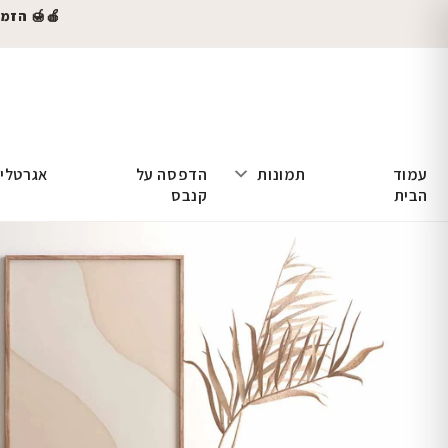
🍎🍯 הזמינו
עמוד
תמונות
הדפסה על
אגרטלי
הבית
קנבס