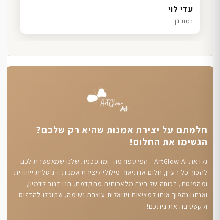
דנה גל
שרון כהן
ליאת ויוסי מ.
עדי לוי
חיפה
תל אביב
הוד השרון
רמת גן
חלמתם על יצירת אמנות שהיא רק שלכם?
הגשימו את החלום!
גלו את ArtGlow AI - הפלטפורמה המהפכנית שלנו שמאפשרת לכם
להפוך כל רעיון, חלום או תיאור מילולי ליצירת אמנות דיגיטלית ייחודית
ומהפנטת, בכוחה של בינה מלאכותית מתקדמת. תנו דרור לדמיון,
ואנחנו נהפוך אותו למציאות ויזואלית עוצרת נשימה, שתוכלו להדפיס
ולקשט בה את ביתכם!