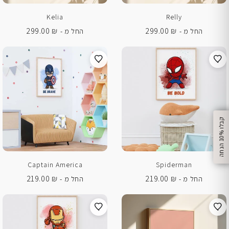
Kelia
Relly
299.00
₪
299.00
₪
החל מ -
החל מ -
%
ק
ב
ל
ו
1
0
ה
נ
ח
ה
Captain America
Spiderman
219.00
₪
219.00
₪
החל מ -
החל מ -