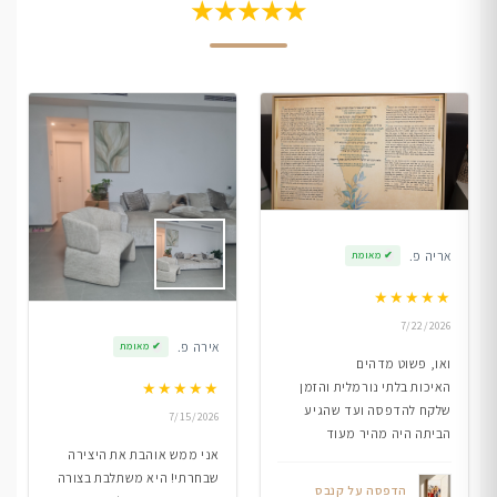
★★★★★
אריה פ.
✔
מאומת
★
★
★
★
★
7/22/2026
אירה פ.
✔
מאומת
ואו, פשוט מדהים
★
★
★
★
★
האיכות בלתי נורמלית והזמן
שלקח להדפסה ועד שהגיע
7/15/2026
הביתה היה מהיר מעוד
אני ממש אוהבת את היצירה
שבחרתי! היא משתלבת בצורה
הדפסה על קנבס