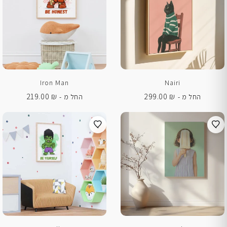
Iron Man
Nairi
219.00
₪
299.00
₪
החל מ -
החל מ -