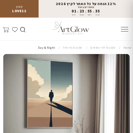
12% הנחה על כל האתר לקיץ 2026
קופון
מסתיים בעוד
LOVE12
01
23
55
35
:
:
:
שניות
דקות
שעות
ימים
Home
תמונות לפי נושאים
תמונות מינימל
Day & Night