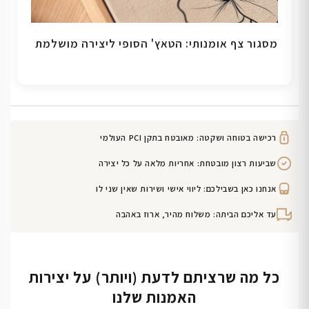
מסגור צף אומנותי: הטאץ' הסופי ליצירה מושלמת
רכישה בטוחה ושקטה: מאובטח בתקן PCI העולמי
שביעות רצון מובטחת: אחריות מלאה על כל יצירה
אנחנו כאן בשבילכם: ליווי אישי ושירות שאין שני לו
עד אליכם הביתה: משלוח מהיר, ארוז באהבה
כל מה שרציתם לדעת (ויותר) על יצירות
האמנות שלנו