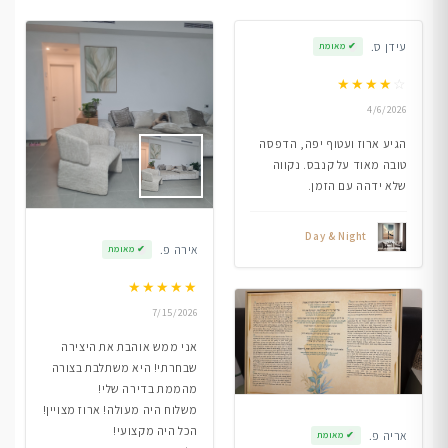
עידן ס.
✔
מאומת
★
★
★
★
☆
4/6/2026
הגיע ארוז ועטוף יפה, הדפסה
טובה מאוד על קנבס. נקווה
שלא ידהה עם הזמן.
Day & Night
אירה פ.
✔
מאומת
★
★
★
★
★
7/15/2026
אני ממש אוהבת את היצירה
שבחרתי! היא משתלבת בצורה
מהממת בדירה שלי!
משלוח היה מעולה! ארוז מצויין!
הכל היה מקצועי!
אריה פ.
✔
מאומת