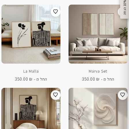
%
ק
ב
ל
ו
1
0
ה
נ
ח
ה
La Malla
Marva Set
350.00
₪
350.00
₪
החל מ -
החל מ -