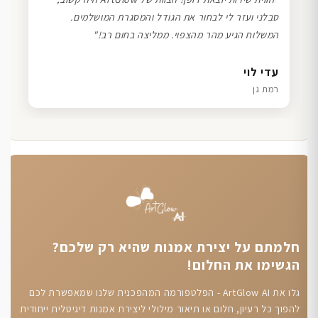
❞
סבלני ועזר לי לבחור את הגודל והמסגרת המושלמים.
המשלוח הגיע מהר מהצפוי. ממליצה בחום רב!"
דנה גל
שרון כהן
ליאת ויוסי מ.
עדי לוי
חיפה
תל אביב
הוד השרון
רמת גן
חלמתם על יצירת אמנות שהיא רק שלכם?
הגשימו את החלום!
גלו את ArtGlow AI - הפלטפורמה המהפכנית שלנו שמאפשרת לכם
להפוך כל רעיון, חלום או תיאור מילולי ליצירת אמנות דיגיטלית ייחודית