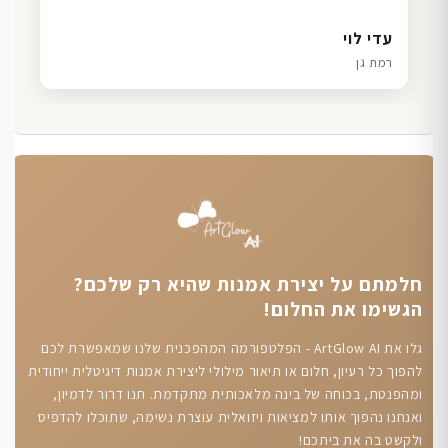
דנה גל
שרון כהן
ליאת ויוסי מ.
עדי לוי
חיפה
תל אביב
הוד השרון
רמת גן
חלמתם על יצירת אמנות שהיא רק שלכם?
הגשימו את החלום!
גלו את ArtGlow AI - הפלטפורמה המהפכנית שלנו שמאפשרת לכם
להפוך כל רעיון, חלום או תיאור מילולי ליצירת אמנות דיגיטלית ייחודית
ומהפנטת, בכוחה של בינה מלאכותית מתקדמת. תנו דרור לדמיון,
ואנחנו נהפוך אותו למציאות ויזואלית עוצרת נשימה, שתוכלו להדפיס
ולקשט בה את ביתכם!