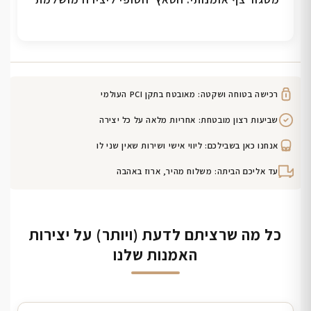
רכישה בטוחה ושקטה: מאובטח בתקן PCI העולמי
שביעות רצון מובטחת: אחריות מלאה על כל יצירה
אנחנו כאן בשבילכם: ליווי אישי ושירות שאין שני לו
עד אליכם הביתה: משלוח מהיר, ארוז באהבה
כל מה שרציתם לדעת (ויותר) על יצירות
האמנות שלנו