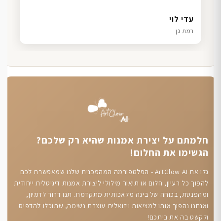
דנה גל
שרון כהן
ליאת ויוסי מ.
עדי לוי
חיפה
תל אביב
הוד השרון
רמת גן
חלמתם על יצירת אמנות שהיא רק שלכם?
הגשימו את החלום!
גלו את ArtGlow AI - הפלטפורמה המהפכנית שלנו שמאפשרת לכם
להפוך כל רעיון, חלום או תיאור מילולי ליצירת אמנות דיגיטלית ייחודית
ומהפנטת, בכוחה של בינה מלאכותית מתקדמת. תנו דרור לדמיון,
ואנחנו נהפוך אותו למציאות ויזואלית עוצרת נשימה, שתוכלו להדפיס
ולקשט בה את ביתכם!