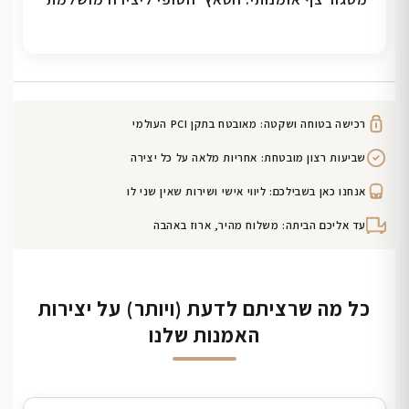
רכישה בטוחה ושקטה: מאובטח בתקן PCI העולמי
שביעות רצון מובטחת: אחריות מלאה על כל יצירה
אנחנו כאן בשבילכם: ליווי אישי ושירות שאין שני לו
עד אליכם הביתה: משלוח מהיר, ארוז באהבה
כל מה שרציתם לדעת (ויותר) על יצירות
האמנות שלנו