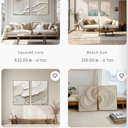
Squared Ivory
Beach Duo
632.00
₪
350.00
₪
החל מ -
החל מ -