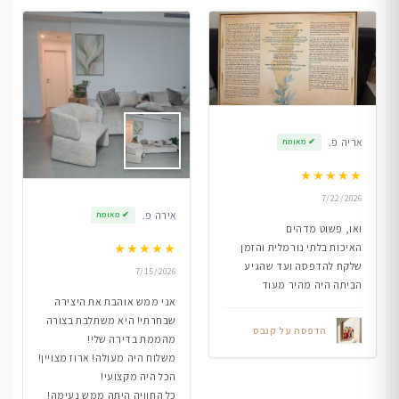
אריה פ.
✔
מאומת
★
★
★
★
★
7/22/2026
אירה פ.
✔
מאומת
ואו, פשוט מדהים
★
★
★
★
★
האיכות בלתי נורמלית והזמן
שלקח להדפסה ועד שהגיע
7/15/2026
הביתה היה מהיר מעוד
אני ממש אוהבת את היצירה
שבחרתי! היא משתלבת בצורה
הדפסה על קנבס
מהממת בדירה שלי!
משלוח היה מעולה! ארוז מצויין!
הכל היה מקצועי!
כל החוויה היתה ממש נעימה!