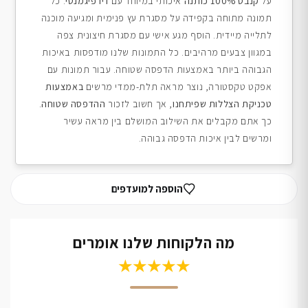
על
קנבס 100% כותנה
איכותי במיוחד עם
דיו פיגמנטי
. כל
תמונה מתוחה בקפידה על מסגרת עץ פנימית ומגיעה מוכנה
לתלייה מיידית. הוסף מגע אישי עם מסגרת חיצונית צפה
במגוון צבעים מרהיבים. כל התמונות שלנו מודפסות באיכות
הגבוהה ביותר באמצעות הדפסה שטוחה. עבור תמונות עם
אפקט טקסטורה, נוצר מראה תלת-ממדי מרשים
באמצעות
טכניקת הצללות שפיתחנו
, אך חשוב לזכור
ההדפסה שטוחה
.
כך אתם מקבלים את השילוב המושלם בין מראה עשיר
ומרשים לבין איכות הדפסה גבוהה.
הוספה למועדפים
מה הלקוחות שלנו אומרים
★★★★★