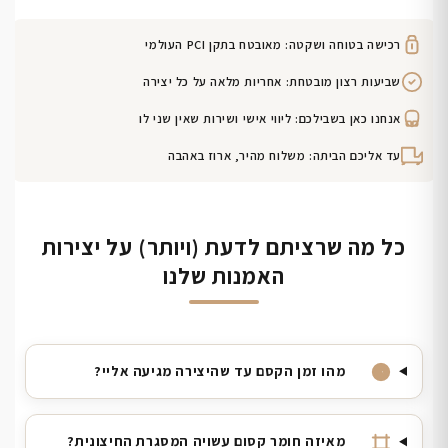
רכישה בטוחה ושקטה: מאובטח בתקן PCI העולמי
שביעות רצון מובטחת: אחריות מלאה על כל יצירה
אנחנו כאן בשבילכם: ליווי אישי ושירות שאין שני לו
עד אליכם הביתה: משלוח מהיר, ארוז באהבה
כל מה שרציתם לדעת (ויותר) על יצירות
האמנות שלנו
מהו זמן הקסם עד שהיצירה מגיעה אליי?
מאיזה חומר קסום עשויה המסגרת החיצונית?