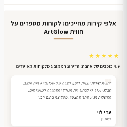
אלפי קירות מחייכים: לקוחות מספרים על
חווית ArtGlow
★★★★★
4.9 כוכבים של אהבה: הדירוג הממוצע מלקוחות מאושרים
❞
"חווית שירות יוצאת דופן! הצוות של ArtGlow היה קשוב,
סבלני ועזר לי לבחור את הגודל והמסגרת המושלמים.
המשלוח הגיע מהר מהצפוי. ממליצה בחום רב!"
דנה גל
שרון כהן
ליאת ויוסי מ.
עדי לוי
חיפה
תל אביב
הוד השרון
רמת גן