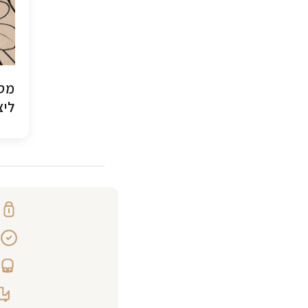
מסג
ליצ