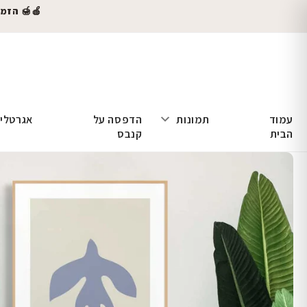
🍎🍯 הזמינו
עמוד
תמונות
הדפסה על
אגרטלי
הבית
קנבס