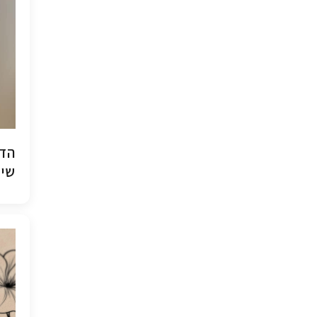
הדפ
שיש