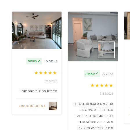
נעמה מ.
✔
מאומת
★
★
★
★
★
אירה פ.
✔
מאומת
7/13/2026
★
★
★
★
★
מקסים.תמונות מהממות!!
7/15/2026
אני ממש אוהבת את היצירה
צמיחה מחודשת
שבחרתי! היא משתלבת
בצורה מהממת בדירה שלי!
משלוח היה מעולה! ארוז
מצויין! הכל היה מקצועי!