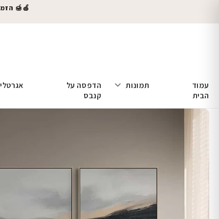
🍎🍯 הזמינו
עמוד
תמונות
הדפסה על
אגרטלי
הבית
קנבס