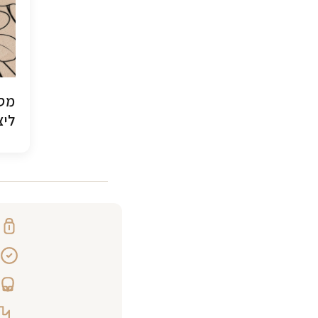
מסג
ליצ