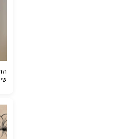
הדפ
שיש