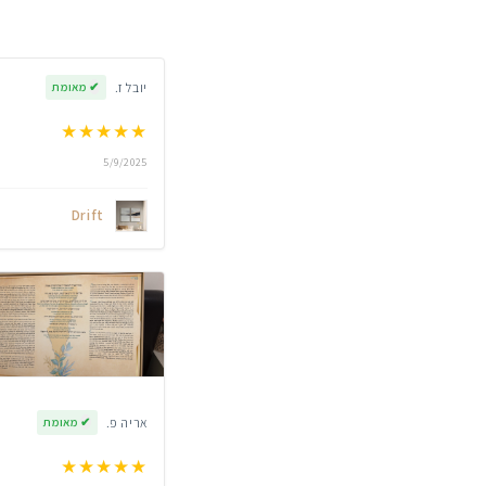
יובל ז.
✔
מאומת
★
★
★
★
★
5/9/2025
Drift
אריה פ.
✔
מאומת
★
★
★
★
★