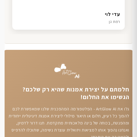
דנה גל
שרון כהן
ליאת ויוסי מ.
עדי לוי
חיפה
תל אביב
הוד השרון
רמת גן
חלמתם על יצירת אמנות שהיא רק שלכם?
הגשימו את החלום!
גלו את ArtGlow AI - הפלטפורמה המהפכנית שלנו שמאפשרת לכם
להפוך כל רעיון, חלום או תיאור מילולי ליצירת אמנות דיגיטלית ייחודית
ומהפנטת, בכוחה של בינה מלאכותית מתקדמת. תנו דרור לדמיון,
ואנחנו נהפוך אותו למציאות ויזואלית עוצרת נשימה, שתוכלו להדפיס
ולקשט בה את ביתכם!