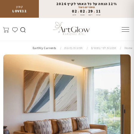
12% הנחה על כל האתר לקיץ 2026
קופון
מסתיים בעוד
LOVE12
02
02
29
09
:
:
:
שניות
דקות
שעות
ימים
Home
תמונות לפי נושאים
תמונות בזוגות
Earthly Currents