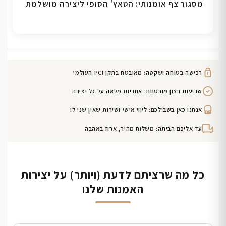
מסגור צף אומנותי: הטאץ' הסופי ליצירה מושלמת
רכישה בטוחה ושקטה: מאובטח בתקן PCI העולמי
שביעות רצון מובטחת: אחריות מלאה על כל יצירה
אנחנו כאן בשבילכם: ליווי אישי ושירות שאין שני לו
עד אליכם הביתה: משלוח מהיר, ארוז באהבה
כל מה שרציתם לדעת (ויותר) על יצירות
האמנות שלנו