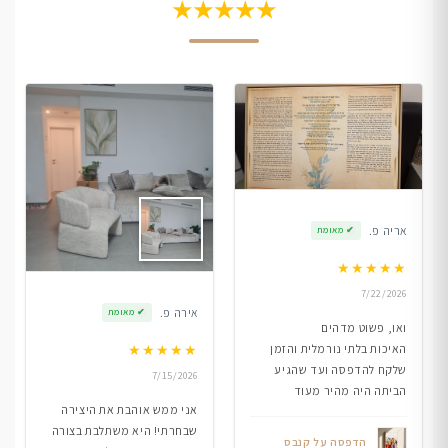
★★★★★
אריה פ.
✔
מאומת
★
★
★
★
★
7/22/2026
אירה פ.
✔
מאומת
ואו, פשוט מדהים
★
★
★
★
★
האיכות בלתי נורמלית והזמן
שלקח להדפסה ועד שהגיע
7/15/2026
הביתה היה מהיר מעוד
אני ממש אוהבת את היצירה
שבחרתי! היא משתלבת בצורה
הדפסה על קנבס