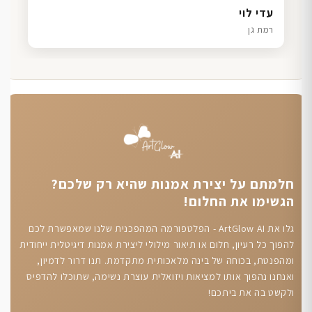
דנה גל
שרון כהן
ליאת ויוסי מ.
עדי לוי
חיפה
תל אביב
הוד השרון
רמת גן
חלמתם על יצירת אמנות שהיא רק שלכם?
הגשימו את החלום!
גלו את ArtGlow AI - הפלטפורמה המהפכנית שלנו שמאפשרת לכם
להפוך כל רעיון, חלום או תיאור מילולי ליצירת אמנות דיגיטלית ייחודית
ומהפנטת, בכוחה של בינה מלאכותית מתקדמת. תנו דרור לדמיון,
ואנחנו נהפוך אותו למציאות ויזואלית עוצרת נשימה, שתוכלו להדפיס
ולקשט בה את ביתכם!