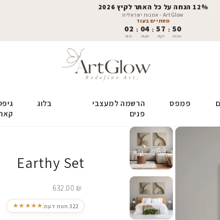
12% הנחה על כל האתר לקיץ 2026
ArtGlow - אמנות ישראלית
מסתיים בעוד
02
04
57
49
:
:
:
שניות
דקות
שעות
ימים
ם
פמפס
הרשמה למעצבי
בלוג
גיפט
פנים
קאר
Earthy Set
632.00
₪
★★★★★
322 חוות דעת