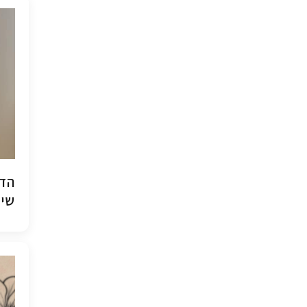
הדפ
שיש