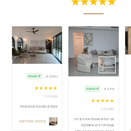
★★★★★
נעמה מ.
✔
מאומת
★
★
★
★
★
אירה פ.
✔
מאומת
7/13/2026
★
★
★
★
★
מקסים.תמונות מהממות!!
7/15/2026
אני ממש אוהבת את היצירה
צמיחה מחודשת
שבחרתי! היא משתלבת