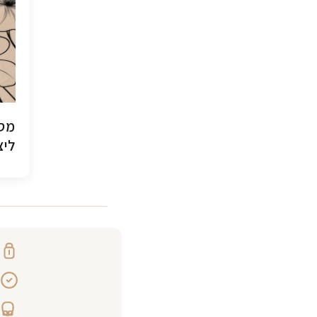
מסג
ליצ