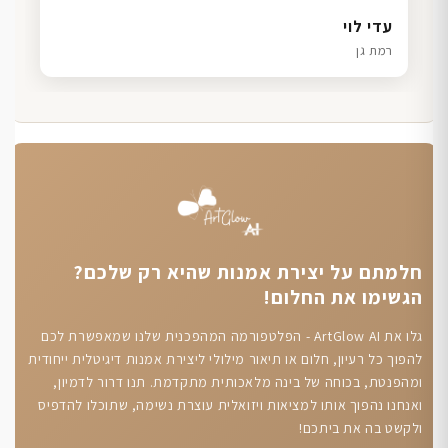
דנה גל
שרון כהן
ליאת ויוסי מ.
עדי לוי
חיפה
תל אביב
הוד השרון
רמת גן
חלמתם על יצירת אמנות שהיא רק שלכם?
הגשימו את החלום!
גלו את ArtGlow AI - הפלטפורמה המהפכנית שלנו שמאפשרת לכם
להפוך כל רעיון, חלום או תיאור מילולי ליצירת אמנות דיגיטלית ייחודית
ומהפנטת, בכוחה של בינה מלאכותית מתקדמת. תנו דרור לדמיון,
ואנחנו נהפוך אותו למציאות ויזואלית עוצרת נשימה, שתוכלו להדפיס
ולקשט בה את ביתכם!