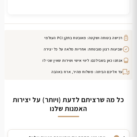
רכישה בטוחה ושקטה: מאובטח בתקן PCI העולמי
שביעות רצון מובטחת: אחריות מלאה על כל יצירה
אנחנו כאן בשבילכם: ליווי אישי ושירות שאין שני לו
עד אליכם הביתה: משלוח מהיר, ארוז באהבה
כל מה שרציתם לדעת (ויותר) על יצירות
האמנות שלנו