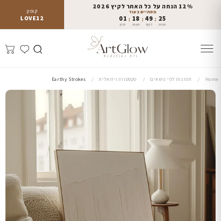
12% הנחה על כל האתר לקיץ 2026
קופון
מסתיים בעוד
LOVE12
01
18
49
24
:
:
:
שניות
דקות
שעות
ימים
Home
תמונות לפי נושאים
טקסטורה ויזואלית
Earthy Strokes