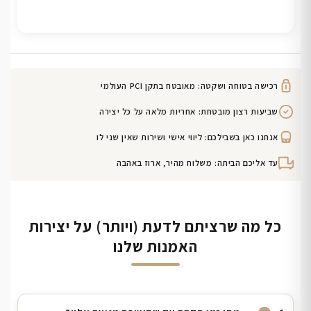
רכישה בטוחה ושקטה: מאובטח בתקן PCI העולמי
שביעות רצון מובטחת: אחריות מלאה על כל יצירה
אנחנו כאן בשבילכם: ליווי אישי ושירות שאין שני לו
עד אליכם הביתה: משלוח מהיר, ארוז באהבה
כל מה שרציתם לדעת (ויותר) על יצירות
האמנות שלנו