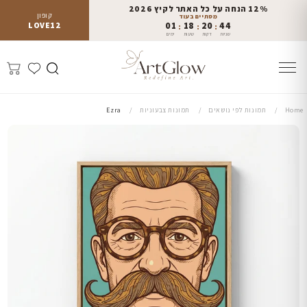
12% הנחה על כל האתר לקיץ 2026
קופון
מסתיים בעוד
LOVE12
01
18
20
42
:
:
:
שניות
דקות
שעות
ימים
Home
תמונות לפי נושאים
תמונות צבעוניות
Ezra