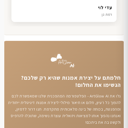
דנה גל
שרון כהן
ליאת ויוסי מ.
עדי לוי
חיפה
תל אביב
הוד השרון
רמת גן
חלמתם על יצירת אמנות שהיא רק שלכם?
הגשימו את החלום!
גלו את ArtGlow AI - הפלטפורמה המהפכנית שלנו שמאפשרת לכם
להפוך כל רעיון, חלום או תיאור מילולי ליצירת אמנות דיגיטלית ייחודית
ומהפנטת, בכוחה של בינה מלאכותית מתקדמת. תנו דרור לדמיון,
ואנחנו נהפוך אותו למציאות ויזואלית עוצרת נשימה, שתוכלו להדפיס
ולקשט בה את ביתכם!