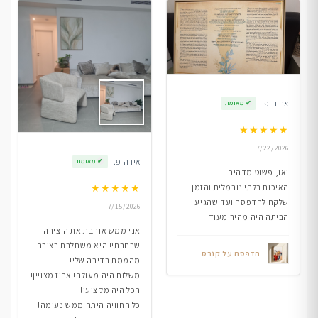
אריה פ.
✔
מאומת
★
★
★
★
★
7/22/2026
אירה פ.
✔
מאומת
ואו, פשוט מדהים
★
★
★
★
★
האיכות בלתי נורמלית והזמן
שלקח להדפסה ועד שהגיע
7/15/2026
הביתה היה מהיר מעוד
אני ממש אוהבת את היצירה
שבחרתי! היא משתלבת בצורה
הדפסה על קנבס
מהממת בדירה שלי!
משלוח היה מעולה! ארוז מצויין!
הכל היה מקצועי!
כל החוויה היתה ממש נעימה!