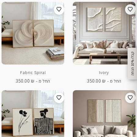
%
ק
ב
ל
ו
1
0
ה
נ
ח
ה
Fabric Spiral
Ivory
350.00
₪
350.00
₪
החל מ -
החל מ -