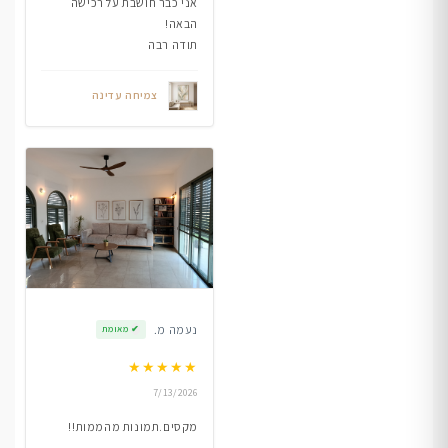
אני כבר חושבת על רכישה
הבאה!
תודה רבה
צמיחה עדינה
נעמה מ.
✔
מאומת
★
★
★
★
★
7/13/2026
מקסים.תמונות מהממות!!