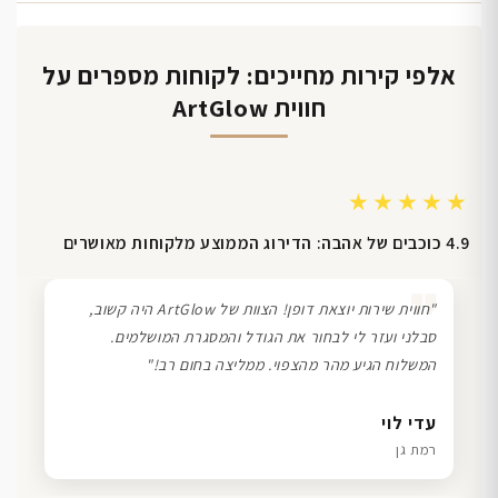
אלפי קירות מחייכים: לקוחות מספרים על
חווית ArtGlow
★★★★★
4.9 כוכבים של אהבה: הדירוג הממוצע מלקוחות מאושרים
❞
"חווית שירות יוצאת דופן! הצוות של ArtGlow היה קשוב,
סבלני ועזר לי לבחור את הגודל והמסגרת המושלמים.
המשלוח הגיע מהר מהצפוי. ממליצה בחום רב!"
דנה גל
שרון כהן
ליאת ויוסי מ.
עדי לוי
חיפה
תל אביב
הוד השרון
רמת גן