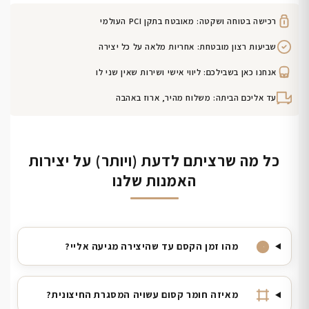
רכישה בטוחה ושקטה: מאובטח בתקן PCI העולמי
שביעות רצון מובטחת: אחריות מלאה על כל יצירה
אנחנו כאן בשבילכם: ליווי אישי ושירות שאין שני לו
עד אליכם הביתה: משלוח מהיר, ארוז באהבה
כל מה שרציתם לדעת (ויותר) על יצירות
האמנות שלנו
מהו זמן הקסם עד שהיצירה מגיעה אליי?
מאיזה חומר קסום עשויה המסגרת החיצונית?