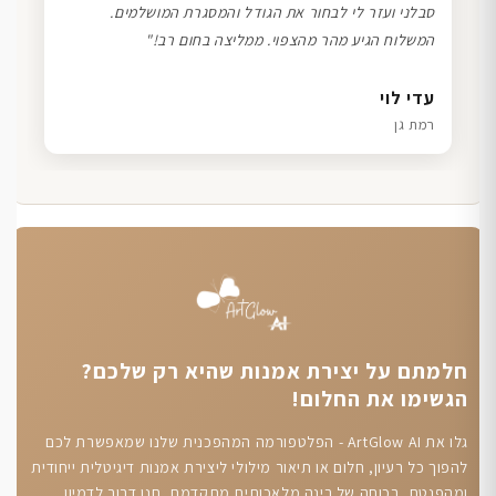
סבלני ועזר לי לבחור את הגודל והמסגרת המושלמים.
המשלוח הגיע מהר מהצפוי. ממליצה בחום רב!"
דנה גל
שרון כהן
ליאת ויוסי מ.
עדי לוי
חיפה
תל אביב
הוד השרון
רמת גן
חלמתם על יצירת אמנות שהיא רק שלכם?
הגשימו את החלום!
גלו את ArtGlow AI - הפלטפורמה המהפכנית שלנו שמאפשרת לכם
להפוך כל רעיון, חלום או תיאור מילולי ליצירת אמנות דיגיטלית ייחודית
ומהפנטת, בכוחה של בינה מלאכותית מתקדמת. תנו דרור לדמיון,