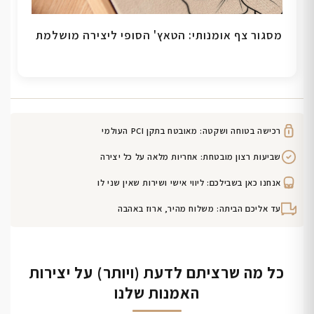
מסגור צף אומנותי: הטאץ' הסופי ליצירה מושלמת
רכישה בטוחה ושקטה: מאובטח בתקן PCI העולמי
שביעות רצון מובטחת: אחריות מלאה על כל יצירה
אנחנו כאן בשבילכם: ליווי אישי ושירות שאין שני לו
עד אליכם הביתה: משלוח מהיר, ארוז באהבה
כל מה שרציתם לדעת (ויותר) על יצירות
האמנות שלנו