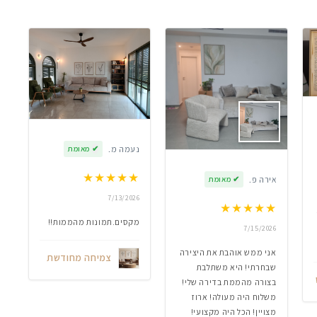
נעמה מ.
✔
מאומת
★
★
★
★
★
אירה פ.
✔
מאומת
7/13/2026
★
★
★
★
★
מקסים.תמונות מהממות!!
7/15/2026
אני ממש אוהבת את היצירה
צמיחה מחודשת
שבחרתי! היא משתלבת
בצורה מהממת בדירה שלי!
משלוח היה מעולה! ארוז
מצויין! הכל היה מקצועי!