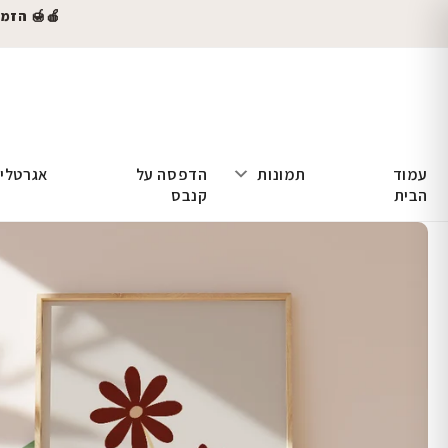
🍎🍯 הזמינו
עמוד
תמונות
הדפסה על
אגרטלי
הבית
קנבס