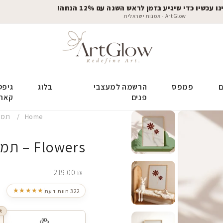
 עכשיו כדי שיגיע בזמן לראש השנה עם 12% הנחה!
ArtGlow - אמנות ישראלית
ם
פמפס
הרשמה למעצבי
בלוג
גיפט
פנים
קאר
Home
תמונ
Flowers – תמונה לחדר ילדים
219.00
₪
★★★★★
322 חוות דעת
R