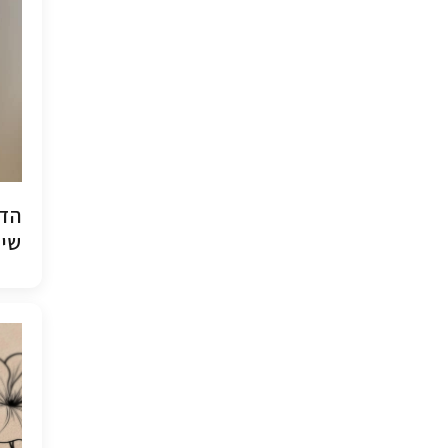
הדפ
שיש