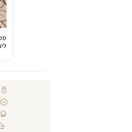
מסג
ליצ