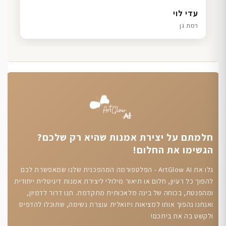
דנה גל
שרון כהן
ליאת ויוסי מ.
עדי לוי
חיפה
תל אביב
הוד השרון
רמת גן
חלמתם על יצירת אמנות שהיא רק שלכם?
הגשימו את החלום!
גלו את ArtGlow AI - הפלטפורמה המהפכנית שלנו שמאפשרת לכם
להפוך כל רעיון, חלום או תיאור מילולי ליצירת אמנות דיגיטלית ייחודית
ומהפנטת, בכוחה של בינה מלאכותית מתקדמת. תנו דרור לדמיון,
ואנחנו נהפוך אותו למציאות ויזואלית עוצרת נשימה, שתוכלו להדפיס
ולקשט בה את ביתכם!