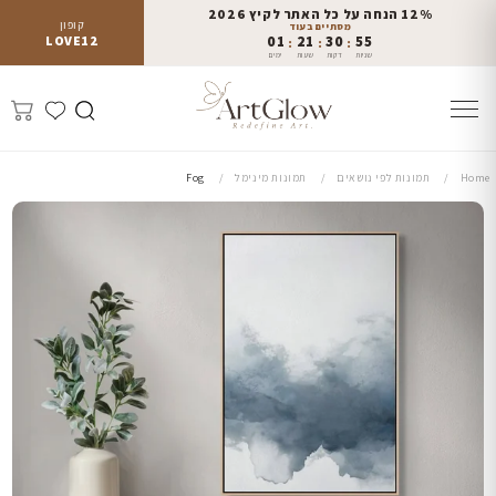
12% הנחה על כל האתר לקיץ 2026
קופון
מסתיים בעוד
LOVE12
01
21
30
54
:
:
:
שניות
דקות
שעות
ימים
Home
תמונות לפי נושאים
תמונות מינימל
Fog