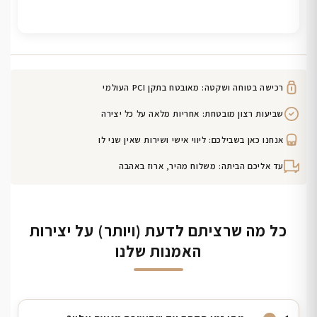
רכישה בטוחה ושקטה: מאובטח בתקן PCI העולמי
שביעות רצון מובטחת: אחריות מלאה על כל יצירה
אנחנו כאן בשבילכם: ליווי אישי ושירות שאין שני לו
עד אליכם הביתה: משלוח מהיר, ארוז באהבה
כל מה שרציתם לדעת (ויותר) על יצירות
האמנות שלנו