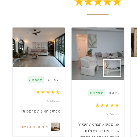
★★★★★
נעמה מ.
✔
מאומת
★
★
★
★
★
אירה פ.
✔
מאומת
7/13/2026
★
★
★
★
★
מקסים.תמונות מהממות!!
7/15/2026
אני ממש אוהבת את היצירה
צמיחה מחודשת
שבחרתי! היא משתלבת