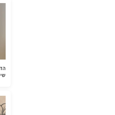
הדפ
שיש