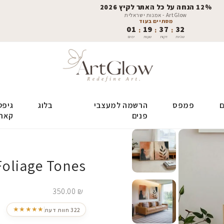
12% הנחה על כל האתר לקיץ 2026
ArtGlow - אמנות ישראלית
מסתיים בעוד
01
19
37
31
:
:
:
שניות
דקות
שעות
ימים
ם
פמפס
הרשמה למעצבי
בלוג
גיפט
פנים
קאר
Foliage Tones
350.00
₪
★★★★★
322 חוות דעת