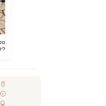
מסג
ליצ