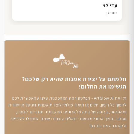
דנה גל
שרון כהן
ליאת ויוסי מ.
עדי לוי
חיפה
תל אביב
הוד השרון
רמת גן
חלמתם על יצירת אמנות שהיא רק שלכם?
הגשימו את החלום!
גלו את ArtGlow AI - הפלטפורמה המהפכנית שלנו שמאפשרת לכם
להפוך כל רעיון, חלום או תיאור מילולי ליצירת אמנות דיגיטלית ייחודית
ומהפנטת, בכוחה של בינה מלאכותית מתקדמת. תנו דרור לדמיון,
ואנחנו נהפוך אותו למציאות ויזואלית עוצרת נשימה, שתוכלו להדפיס
ולקשט בה את ביתכם!