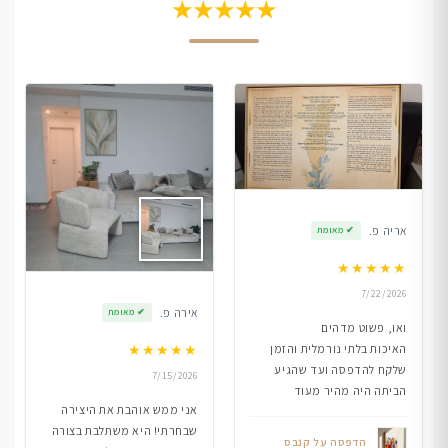
★★★★★
אריה פ.
✔
מאומת
★
★
★
★
★
7/22/2026
אירה פ.
✔
מאומת
ואו, פשוט מדהים
★
★
★
★
★
האיכות בלתי נורמלית והזמן
שלקח להדפסה ועד שהגיע
7/15/2026
הביתה היה מהיר מעוד
אני ממש אוהבת את היצירה
שבחרתי! היא משתלבת בצורה
הדפסה על קנבס