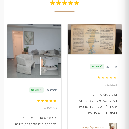
★★★★★
אריה פ.
✔
מאומת
★
★
★
★
★
7/22/2026
אירה פ.
✔
מאומת
ואו, פשוט מדהים
★
★
★
★
★
האיכות בלתי נורמלית והזמן
שלקח להדפסה ועד שהגיע
7/15/2026
הביתה היה מהיר מעוד
אני ממש אוהבת את היצירה
שבחרתי! היא משתלבת בצורה
הדפסה על קנבס