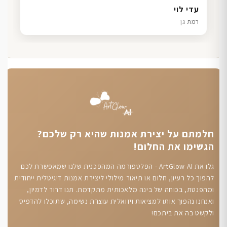
דנה גל
שרון כהן
ליאת ויוסי מ.
עדי לוי
חיפה
תל אביב
הוד השרון
רמת גן
חלמתם על יצירת אמנות שהיא רק שלכם?
הגשימו את החלום!
גלו את ArtGlow AI - הפלטפורמה המהפכנית שלנו שמאפשרת לכם
להפוך כל רעיון, חלום או תיאור מילולי ליצירת אמנות דיגיטלית ייחודית
ומהפנטת, בכוחה של בינה מלאכותית מתקדמת. תנו דרור לדמיון,
ואנחנו נהפוך אותו למציאות ויזואלית עוצרת נשימה, שתוכלו להדפיס
ולקשט בה את ביתכם!