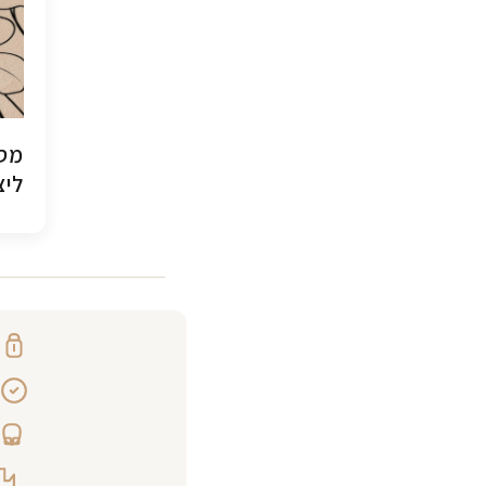
מסג
ליצ