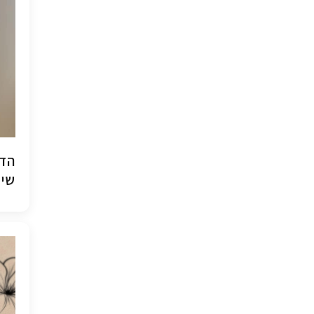
הדפ
שיש