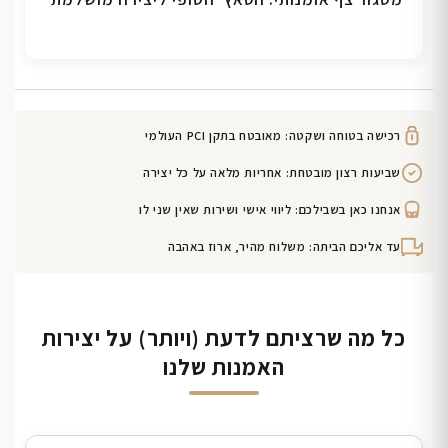
רכישה בטוחה ושקטה: מאובטח בתקן PCI העולמי
שביעות רצון מובטחת: אחריות מלאה על כל יצירה
אנחנו כאן בשבילכם: ליווי אישי ושירות שאין שני לו
עד אליכם הביתה: משלוח מהיר, ארוז באהבה
כל מה שרציתם לדעת (ויותר) על יצירות
האמנות שלנו