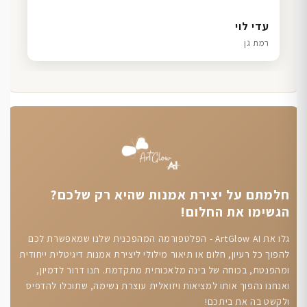
דנה גל
שרון כהן
ליאת ויוסי מ.
עדי לוי
חיפה
תל אביב
הוד השרון
רמת גן
חלמתם על יצירת אמנות שהיא רק שלכם?
הגשימו את החלום!
גלו את ArtGlow AI - הפלטפורמה המהפכנית שלנו שמאפשרת לכם
להפוך כל רעיון, חלום או תיאור מילולי ליצירת אמנות דיגיטלית ייחודית
ומהפנטת, בכוחה של בינה מלאכותית מתקדמת. תנו דרור לדמיון,
ואנחנו נהפוך אותו למציאות ויזואלית עוצרת נשימה, שתוכלו להדפיס
ולקשט בה את ביתכם!