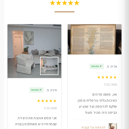
★★★★★
אריה פ.
✔
מאומת
★
★
★
★
★
7/22/2026
אירה פ.
✔
מאומת
ואו, פשוט מדהים
★
★
★
★
★
האיכות בלתי נורמלית והזמן
שלקח להדפסה ועד שהגיע
7/15/2026
הביתה היה מהיר מעוד
אני ממש אוהבת את היצירה
שבחרתי! היא משתלבת בצורה
הדפסה על קנבס