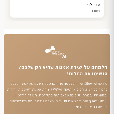
דנה גל
שרון כהן
ליאת ויוסי מ.
עדי לוי
חיפה
תל אביב
הוד השרון
רמת גן
חלמתם על יצירת אמנות שהיא רק שלכם?
הגשימו את החלום!
גלו את ArtGlow AI - הפלטפורמה המהפכנית שלנו שמאפשרת לכם
להפוך כל רעיון, חלום או תיאור מילולי ליצירת אמנות דיגיטלית ייחודית
ומהפנטת, בכוחה של בינה מלאכותית מתקדמת. תנו דרור לדמיון,
ואנחנו נהפוך אותו למציאות ויזואלית עוצרת נשימה, שתוכלו להדפיס
ולקשט בה את ביתכם!