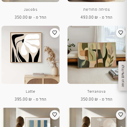
צמיחה מחודשת
Jacobs
350.00
₪
493.00
₪
החל מ -
החל מ -
%
ק
ב
ל
ו
1
0
ה
נ
ח
ה
Latte
Terranova
395.00
₪
350.00
₪
החל מ -
החל מ -