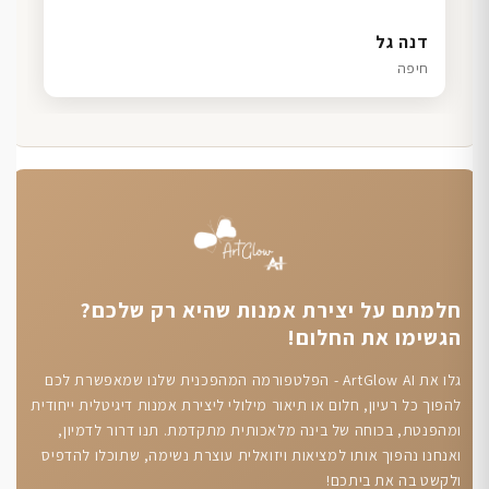
עדי לוי
שרון כהן
ליאת ויוסי מ.
דנה גל
רמת גן
תל אביב
הוד השרון
חיפה
חלמתם על יצירת אמנות שהיא רק שלכם?
הגשימו את החלום!
גלו את ArtGlow AI - הפלטפורמה המהפכנית שלנו שמאפשרת לכם
להפוך כל רעיון, חלום או תיאור מילולי ליצירת אמנות דיגיטלית ייחודית
ומהפנטת, בכוחה של בינה מלאכותית מתקדמת. תנו דרור לדמיון,
ואנחנו נהפוך אותו למציאות ויזואלית עוצרת נשימה, שתוכלו להדפיס
ולקשט בה את ביתכם!