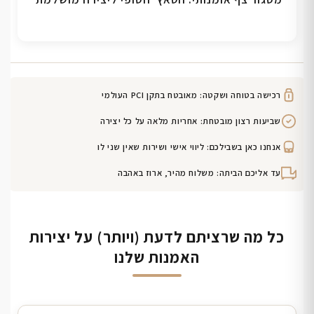
רכישה בטוחה ושקטה: מאובטח בתקן PCI העולמי
שביעות רצון מובטחת: אחריות מלאה על כל יצירה
אנחנו כאן בשבילכם: ליווי אישי ושירות שאין שני לו
עד אליכם הביתה: משלוח מהיר, ארוז באהבה
כל מה שרציתם לדעת (ויותר) על יצירות
האמנות שלנו