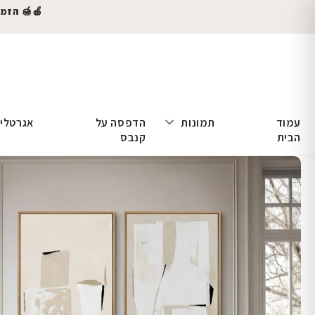
🍎🍯 הזמינו
עמוד
תמונות
הדפסה על
אגרטלי
הבית
קנבס