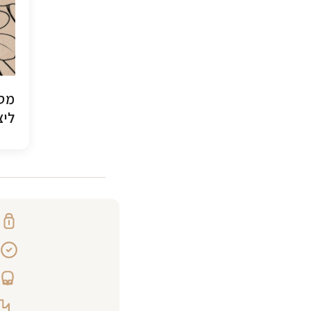
מסג
ליצ