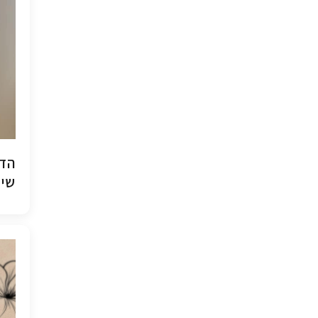
הדפ
שיש