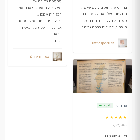
מהממת בדירה שלי!
בחרתי את התמונה המושלמת
משלוח היה מעולה! ארוז מצויין!
הזו לחדר שלי ואני לא מורידה
הכל היה מקצועי!
ממנה את העיניים! תודה על
כל החוויה היתה ממש נעימה!
השירות והאיכות ברמה גבוהה!
אני כבר חושבת על רכישה
הבאה!
תודה רבה
Introspection
צמיחה עדינה
אריה פ.
✔
מאומת
★
★
★
★
★
7/22/2026
ואו, פשוט מדהים