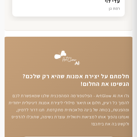
דנה גל
שרון כהן
ליאת ויוסי מ.
עדי לוי
חיפה
תל אביב
הוד השרון
רמת גן
חלמתם על יצירת אמנות שהיא רק שלכם?
הגשימו את החלום!
גלו את ArtGlow AI - הפלטפורמה המהפכנית שלנו שמאפשרת לכם
להפוך כל רעיון, חלום או תיאור מילולי ליצירת אמנות דיגיטלית ייחודית
ומהפנטת, בכוחה של בינה מלאכותית מתקדמת. תנו דרור לדמיון,
ואנחנו נהפוך אותו למציאות ויזואלית עוצרת נשימה, שתוכלו להדפיס
ולקשט בה את ביתכם!