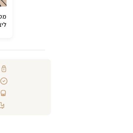
מסג
ליצ