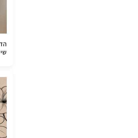
הדפ
שיש