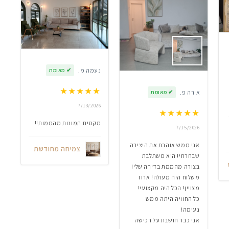
נעמה מ.
✔
מאומת
★
★
★
★
★
אירה פ.
✔
מאומת
7/13/2026
★
★
★
★
★
מקסים.תמונות מהממות!!
7/15/2026
אני ממש אוהבת את היצירה
צמיחה מחודשת
שבחרתי! היא משתלבת
בצורה מהממת בדירה שלי!
משלוח היה מעולה! ארוז
מצויין! הכל היה מקצועי!
כל החוויה היתה ממש
נעימה!
אני כבר חושבת על רכישה