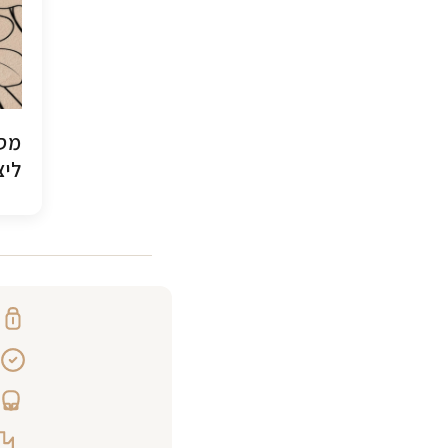
מסג
ליצ