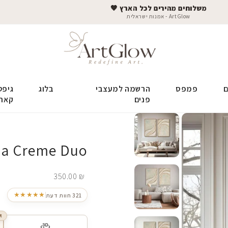
משלוחים מהירים לכל הארץ 🤎
ArtGlow - אמנות ישראלית
ם
פמפס
הרשמה למעצבי
בלוג
גיפט
פנים
קאר
La Creme Duo
350.00
₪
★★★★★
321 חוות דעת
R