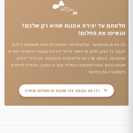
חלמתם על יצירת אמנות שהיא רק שלכם?
הגשימו את החלום!
גלו את ArtGlow AI - הפלטפורמה המהפכנית שלנו שמאפשרת לכם
להפוך כל רעיון, חלום או תיאור מילולי ליצירת אמנות דיגיטלית ייחודית
ומהפנטת, בכוחה של בינה מלאכותית מתקדמת. תנו דרור לדמיון,
ואנחנו נהפוך אותו למציאות ויזואלית עוצרת נשימה, שתוכלו להדפיס
ולקשט בה את ביתכם!
גלו את הקסם: צרו אמנות AI משלכם עכשיו!