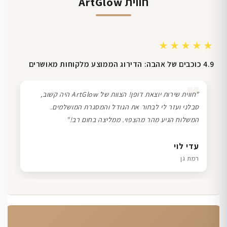
חווית ArtGlow
★★★★★
4.9 כוכבים של אהבה: הדירוג הממוצע מלקוחות מאושרים
❞
"חווית שירות יוצאת דופן! הצוות של ArtGlow היה קשוב,
סבלני ועזר לי לבחור את הגודל והמסגרת המושלמים.
המשלוח הגיע מהר מהצפוי. ממליצה בחום רב!"
דנה גל
שרון כהן
ליאת ויוסי מ.
עדי לוי
חיפה
תל אביב
הוד השרון
רמת גן