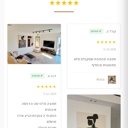
★★★★★
קורל ה.
✔
מאומת
★
★
★
★
★
2/13/2026
תמונה מהממת שמקבלת מלא
מחמאות! מומלץ!
דנה א.
✔
מאומת
Malla
★
★
★
★
★
7/12/2025
תמונה מדהימה-הדפסה
איכותית.
הזמנתי 2 ענקיות הגיע ארוז
מושלם.
שירות מעולה