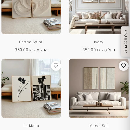
%
Fabric Spiral
Ivory
ק
ב
ל
ו
1
0
ה
נ
ח
ה
350.00
₪
350.00
₪
החל מ -
החל מ -
La Malla
Marva Set