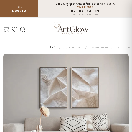
12% הנחה על כל האתר לקיץ 2026
קופון
מסתיים בעוד
LOVE12
02
07
14
08
:
:
:
שניות
דקות
שעות
ימים
Home
תמונות לפי נושאים
תמונות בזוגות
Lali