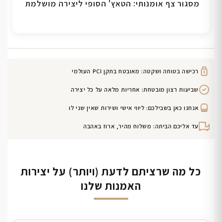
מסגור צף אומנותי: הטאץ' הסופי ליצירה מושלמת
רכישה בטוחה ושקטה: מאובטח בתקן PCI העולמי
שביעות רצון מובטחת: אחריות מלאה על כל יצירה
אנחנו כאן בשבילכם: ליווי אישי ושירות שאין שני לו
עד אליכם הביתה: משלוח מהיר, ארוז באהבה
כל מה שרציתם לדעת (ויותר) על יצירות
האמנות שלנו