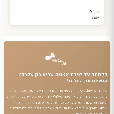
דנה גל
שרון כהן
ליאת ויוסי מ.
עדי לוי
חיפה
תל אביב
הוד השרון
רמת גן
חלמתם על יצירת אמנות שהיא רק שלכם?
הגשימו את החלום!
גלו את ArtGlow AI - הפלטפורמה המהפכנית שלנו שמאפשרת לכם
להפוך כל רעיון, חלום או תיאור מילולי ליצירת אמנות דיגיטלית ייחודית
ומהפנטת, בכוחה של בינה מלאכותית מתקדמת. תנו דרור לדמיון,
ואנחנו נהפוך אותו למציאות ויזואלית עוצרת נשימה, שתוכלו להדפיס
ולקשט בה את ביתכם!