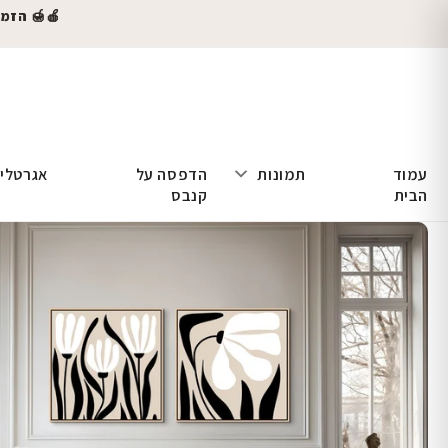
🍎🍯 הזמינו
עמוד
תמונות
הדפסה על
אגרטלי
הבית
קנבס