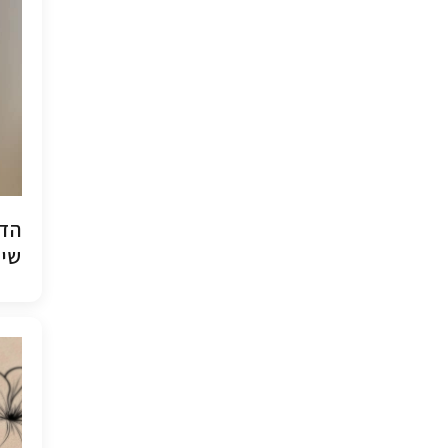
הדפ
שיש