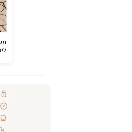
מסג
ליצ