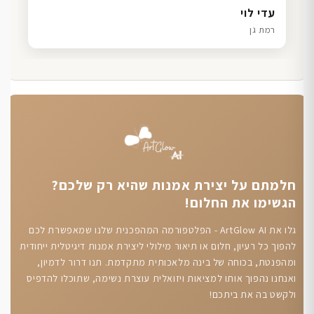
דנה גל
שרון כהן
ליאת ויוסי מ.
עדי לוי
חיפה
תל אביב
הוד השרון
רמת גן
חלמתם על יצירת אמנות שהיא רק שלכם?
הגשימו את החלום!
גלו את ArtGlow AI - הפלטפורמה המהפכנית שלנו שמאפשרת לכם
להפוך כל רעיון, חלום או תיאור מילולי ליצירת אמנות דיגיטלית ייחודית
ומהפנטת, בכוחה של בינה מלאכותית מתקדמת. תנו דרור לדמיון,
ואנחנו נהפוך אותו למציאות ויזואלית עוצרת נשימה, שתוכלו להדפיס
ולקשט בה את ביתכם!