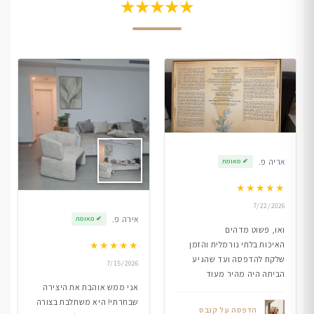
★★★★★
אריה פ.
✔
מאומת
★
★
★
★
★
7/22/2026
אירה פ.
✔
מאומת
ואו, פשוט מדהים
★
★
★
★
★
האיכות בלתי נורמלית והזמן
שלקח להדפסה ועד שהגיע
7/15/2026
הביתה היה מהיר מעוד
אני ממש אוהבת את היצירה
שבחרתי! היא משתלבת בצורה
הדפסה על קנבס