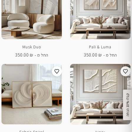
Musk Duo
Pali & Luma
350.00
₪
350.00
₪
החל מ -
החל מ -
%
ק
ב
ל
ו
1
0
ה
נ
ח
ה