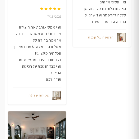
ואו, פשוט מדהים
★
★
★
★
★
האיכות בלתי נורמלית והזמן
שלקח להדפסה ועד שהגיע
7/15/2026
הביתה היה מהיר מעוד
אני ממש אוהבת את היצירה
שבחרתי! היא משתלבת בצורה
הדפסה על קנבס
מהממת בדירה שלי!
משלוח היה מעולה! ארוז מצויין!
הכל היה מקצועי!
כל החוויה היתה ממש נעימה!
אני כבר חושבת על רכישה
הבאה!
תודה רבה
צמיחה עדינה