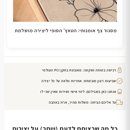
מסגור צף אומנותי: הטאץ' הסופי ליצירה מושלמת
רכישה בטוחה ושקטה: מאובטח בתקן PCI העולמי
שביעות רצון מובטחת: אחריות מלאה על כל יצירה
אנחנו כאן בשבילכם: ליווי אישי ושירות שאין שני לו
עד אליכם הביתה: משלוח מהיר, ארוז באהבה
כל מה שרציתם לדעת (ויותר) על יצירות