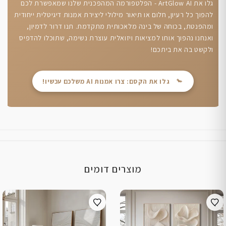
גלו את ArtGlow AI - הפלטפורמה המהפכנית שלנו שמאפשרת לכם
להפוך כל רעיון, חלום או תיאור מילולי ליצירת אמנות דיגיטלית ייחודית
ומהפנטת, בכוחה של בינה מלאכותית מתקדמת. תנו דרור לדמיון,
ואנחנו נהפוך אותו למציאות ויזואלית עוצרת נשימה, שתוכלו להדפיס
ולקשט בה את ביתכם!
גלו את הקסם: צרו אמנות AI משלכם עכשיו!
מוצרים דומים