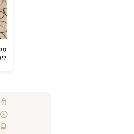
מסג
ליצ