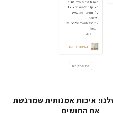
משלוח היה מעולה! ארוז
מצויין! הכל היה מקצועי!
כל החוויה היתה ממש
נעימה!
אני כבר חושבת על רכישה
הבאה!
תודה רבה
צמיחה עדינה
לכל הביקורות
נו: איכות אמנותית שמרגשת
את החושים