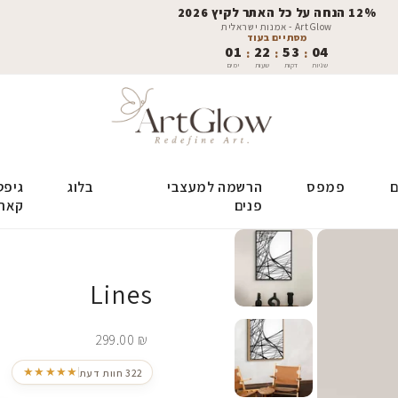
12% הנחה על כל האתר לקיץ 2026
ArtGlow - אמנות ישראלית
מסתיים בעוד
01
22
53
03
:
:
:
שניות
דקות
שעות
ימים
ם
פמפס
הרשמה למעצבי
בלוג
גיפט
פנים
קאר
Lines
299.00
₪
★★★★★
322 חוות דעת