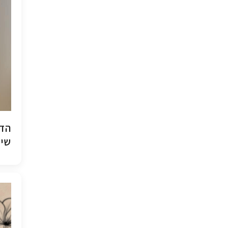
הדפ
שיש