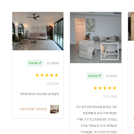
נעמה מ.
✔
מאומת
★
★
★
★
★
אירה פ.
✔
מאומת
7/13/2026
★
★
★
★
★
מקסים.תמונות מהממות!!
7/15/2026
אני ממש אוהבת את היצירה
צמיחה מחודשת
שבחרתי! היא משתלבת
בצורה מהממת בדירה שלי!
משלוח היה מעולה! ארוז
מצויין! הכל היה מקצועי!