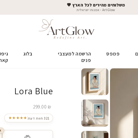
משלוחים מהירים לכל הארץ 🤎
ArtGlow - אמנות ישראלית
ם
פמפס
הרשמה למעצבי
בלוג
גיפט
פנים
קאר
Lora Blue
299.00
₪
★★★★★
321 חוות דעת
R