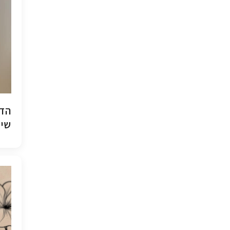
הדפ
שיש