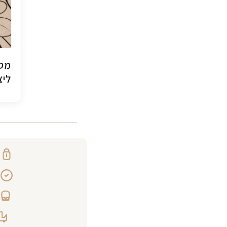
מסג
ליצ