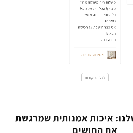
משלוח היה מעולה! ארוז
מצויין! הכל היה מקצועי!
כל החוויה היתה ממש
נעימה!
אני כבר חושבת על רכישה
הבאה!
תודה רבה
צמיחה עדינה
לכל הביקורות
נו: איכות אמנותית שמרגשת
את החושים