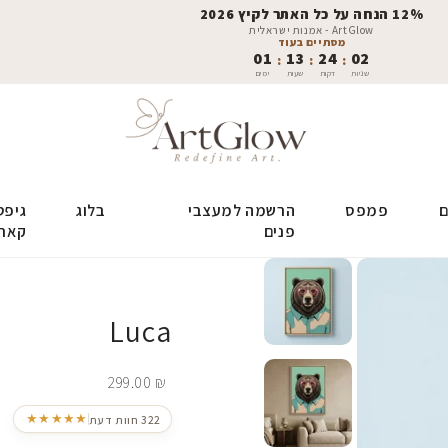
12% הנחה על כל האתר לקיץ 2026
ArtGlow - אמנות ישראלית
מסתיים בעוד
01
13
24
01
:
:
:
שניות
דקות
שעות
ימים
ם
פמפס
הרשמה למעצבי
בלוג
גיפט
פנים
קאר
Luca
299.00
₪
★★★★★
322 חוות דעת