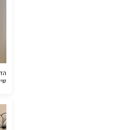
הדפ
שיש