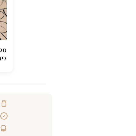
מסג
ליצ