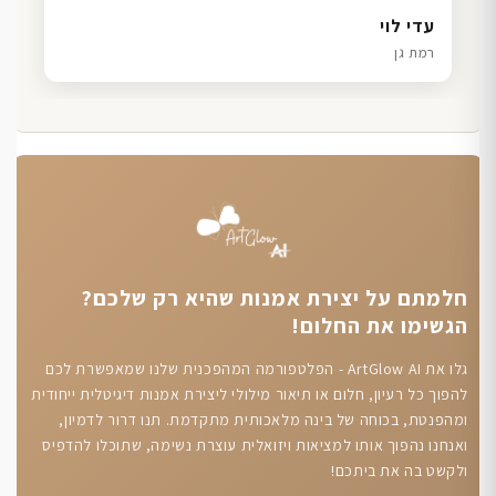
דנה גל
שרון כהן
ליאת ויוסי מ.
עדי לוי
חיפה
תל אביב
הוד השרון
רמת גן
חלמתם על יצירת אמנות שהיא רק שלכם?
הגשימו את החלום!
גלו את ArtGlow AI - הפלטפורמה המהפכנית שלנו שמאפשרת לכם
להפוך כל רעיון, חלום או תיאור מילולי ליצירת אמנות דיגיטלית ייחודית
ומהפנטת, בכוחה של בינה מלאכותית מתקדמת. תנו דרור לדמיון,
ואנחנו נהפוך אותו למציאות ויזואלית עוצרת נשימה, שתוכלו להדפיס
ולקשט בה את ביתכם!