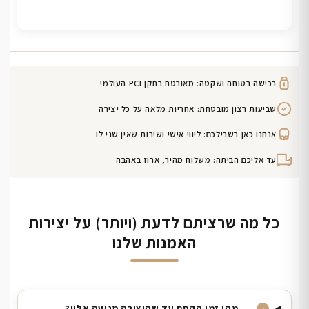
רכישה בטוחה ושקטה: מאובטח בתקן PCI העולמי
שביעות רצון מובטחת: אחריות מלאה על כל יצירה
אנחנו כאן בשבילכם: ליווי אישי ושירות שאין שני לו
עד אליכם הביתה: משלוח מהיר, ארוז באהבה
כל מה שרציתם לדעת (ויותר) על יצירות
האמנות שלנו
מהו זמן הקסם עד שהיצירה מגיעה אליי?