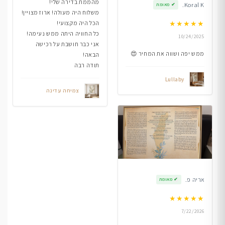
מהממת בדירה שלי!
Koral K.
✔
מאומת
משלוח היה מעולה! ארוז מצויין!
הכל היה מקצועי!
★
★
★
★
★
כל החוויה היתה ממש נעימה!
10/24/2025
אני כבר חושבת על רכישה
ממש יפה ושווה את המחיר 😍
הבאה!
תודה רבה
Lullaby
צמיחה עדינה
אריה פ.
✔
מאומת
★
★
★
★
★
7/22/2026