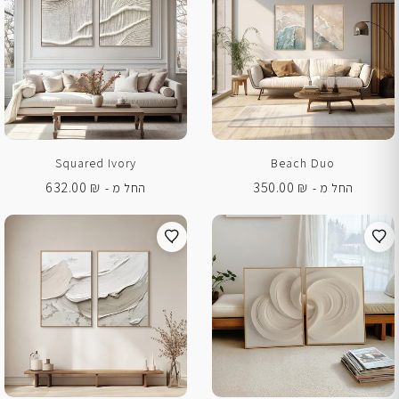
Squared Ivory
Beach Duo
632.00
₪
350.00
₪
החל מ -
החל מ -