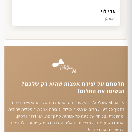
דנה גל
שרון כהן
ליאת ויוסי מ.
עדי לוי
חיפה
תל אביב
הוד השרון
רמת גן
חלמתם על יצירת אמנות שהיא רק שלכם?
הגשימו את החלום!
גלו את ArtGlow AI - הפלטפורמה המהפכנית שלנו שמאפשרת לכם
להפוך כל רעיון, חלום או תיאור מילולי ליצירת אמנות דיגיטלית ייחודית
ומהפנטת, בכוחה של בינה מלאכותית מתקדמת. תנו דרור לדמיון,
ואנחנו נהפוך אותו למציאות ויזואלית עוצרת נשימה, שתוכלו להדפיס
ולקשט בה את ביתכם!