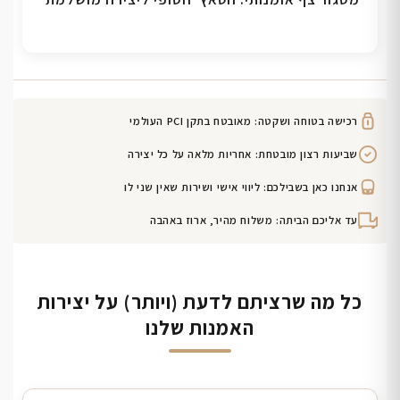
רכישה בטוחה ושקטה: מאובטח בתקן PCI העולמי
שביעות רצון מובטחת: אחריות מלאה על כל יצירה
אנחנו כאן בשבילכם: ליווי אישי ושירות שאין שני לו
עד אליכם הביתה: משלוח מהיר, ארוז באהבה
כל מה שרציתם לדעת (ויותר) על יצירות
האמנות שלנו